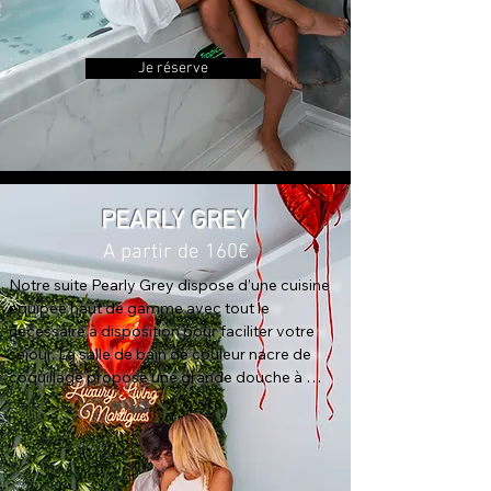
apprécierez déguster un apéritif ou votre petit-
déjeuner.
Je réserve
PEARLY GREY
A partir de 160€
Notre suite Pearly Grey dispose d’une cuisine 
équipée haut de gamme avec tout le 
nécessaire à disposition pour faciliter votre 
séjour. La salle de bain de couleur nacre de 
coquillage propose une grande douche à 
l'italienne ainsi qu'une double vasque 
spacieuse. Les toilettes sont indépendantes. 
La chambre, d’une très belle superficie, est 
équipée d’un Spa multi-jets à led, d’un lit King-