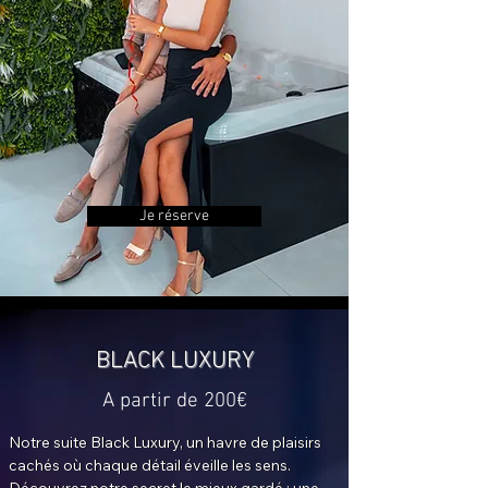
size (180x200 cm) et d’une TV Q-led 140 cm. 
La suite Pearly Grey offre de beaux jeux de 
lumières, créant une intimité sensuelle afin de 
favoriser une nuit magique à deux. La suite est 
également dotée d'une terrasse privée sur 
laquelle vous apprécierez déguster un apéritif 
ou votre petit-déjeuner.
Je réserve
BLACK LUXURY
A partir de 200€
Notre suite Black Luxury, un havre de plaisirs 
cachés où chaque détail éveille les sens. 
Découvrez notre secret le mieux gardé : une 