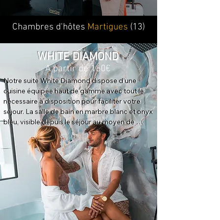
Chambres d'hôtes
Martigues
(13)
WHITE DIAMOND
A partir de 160€
Notre suite White Diamond dispose d’une 
cuisine équipée haut de gamme avec tout le 
nécessaire à disposition pour faciliter votre 
séjour. La salle de bain en marbre blanc et onyx 
bleu, visible depuis le séjour au moyen de 
grandes verrières, offre un Spa multi-jets à led, 
une grande douche à l'italienne et une double 
vasque. Les toilettes sont indépendantes. La 
chambre, équipée d’un lit King-size (180x200 
cm), d’une TV Q-led 140 cm et d’une cheminée 
led dernière génération, vous permettra de 
passer une nuit extraordinaire dans un cadre 
élégant et romantique. La suite est également 
dotée d'une terrasse privée sur laquelle vous 