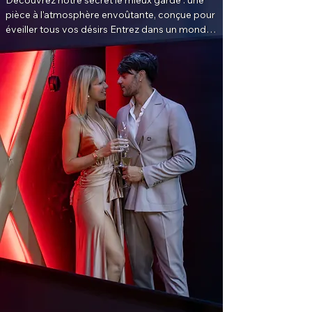
pièce à l'atmosphère envoûtante, conçue pour 
éveiller tous vos désirs Entrez dans un monde 
d'élégance où le luxe se mêle à la sensualité 
disposant d’une secret room mais aussi d’une 
cuisine équipée haut de gamme avec tout le 
nécessaire à disposition pour faciliter votre 
séjour. La salle de bain en marbre noir et doré 
avec sa double douche à l'italienne ainsi 
qu'une double vasque spacieuse. Les toilettes 
sont indépendantes. La chambre, d’une très 
belle superficie, est équipée d’un Spa multi-jets 
à led, d’un lit King-size (180x200 cm) et d’une 
TV 165cm. La suite Black Luxury offre de 
beaux jeux de lumières, créant une intimité 
sensuelle afin de favoriser une nuit magique à 
deux. La suite est également dotée d'une 
terrasse privée sur laquelle vous apprécierez 
déguster un apéritif ou votre petit-déjeuner.